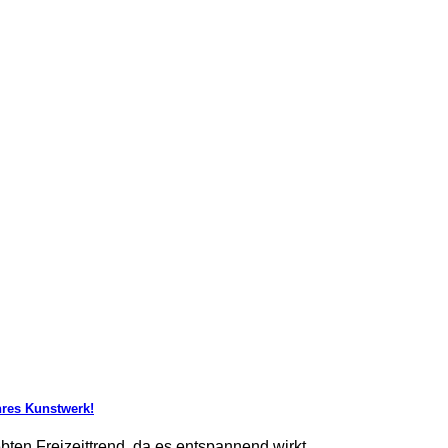
hres Kunstwerk!
en Freizeittrend, da es entspannend wirkt,...