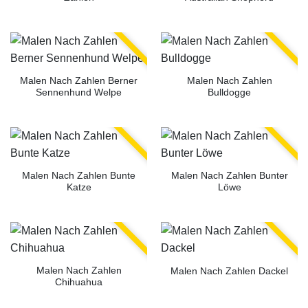
Malen Nach Zahlen Berner
Malen Nach Zahlen
Sennenhund Welpe
Bulldogge
Malen Nach Zahlen Bunte
Malen Nach Zahlen Bunter
Katze
Löwe
Malen Nach Zahlen
Malen Nach Zahlen Dackel
Chihuahua