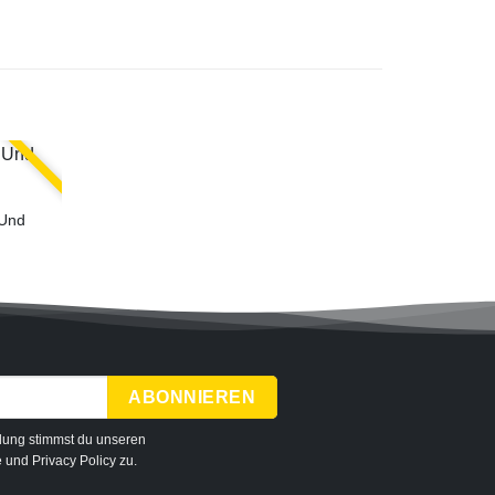
 Und
dung stimmst du unseren
e
und
Privacy Policy
zu.