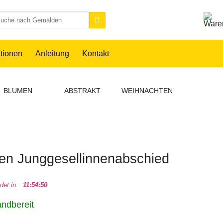
chen
h:
ktionen
Anleitung
Kontakt
BLUMEN
ABSTRAKT
WEIHNACHTEN
ANIME
en Junggesellinnenabschied
det in:
11:54:50
andbereit