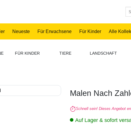
Su
nac
ler
Neueste
Für Erwachsene
Für Kinder
Alle Kolle
NE
FÜR KINDER
TIERE
LANDSCHAFT
Malen Nach Zahl
Schnell sein! Dieses Angebot en
Auf Lager & sofort vers