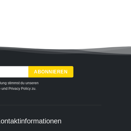
Malen 
dung stimmst du unseren
e
und
Privacy Policy
zu.
ontaktinformationen