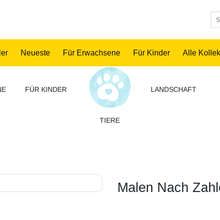
Su
nac
ler
Neueste
Für Erwachsene
Für Kinder
Alle Kolle
NE
FÜR KINDER
LANDSCHAFT
TIERE
Malen Nach Zah