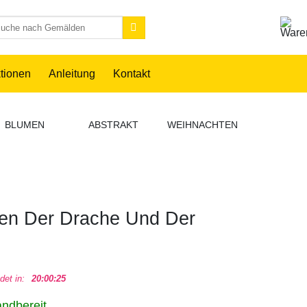
chen
h:
ktionen
Anleitung
Kontakt
BLUMEN
ABSTRAKT
WEIHNACHTEN
ANIME
en Der Drache Und Der
det in:
20:00:24
andbereit