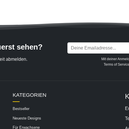
uerst sehen?
eit abmelden.
Mit deiner Anmel
Terms of Servic
KATEGORIEN
K
E
Bestseller
Neueste Designs
T
Für Erwachsene
A