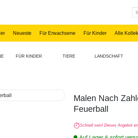
Su
nac
ler
Neueste
Für Erwachsene
Für Kinder
Alle Kolle
NE
FÜR KINDER
TIERE
LANDSCHAFT
Malen Nach Zahl
Feuerball
Schnell sein! Dieses Angebot en
Auf Lager & sofort vers