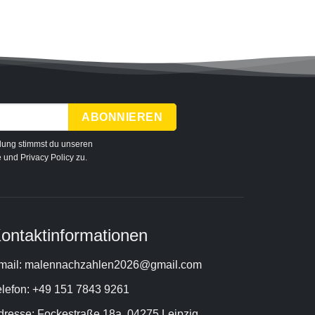
Malen N
dung stimmst du unseren
e
und
Privacy Policy
zu.
ontaktinformationen
mail: malennachzahlen2026@gmail.com
elefon: +49 151 7843 9261
dresse: Fockestraße 18a, 04275 Leipzig,